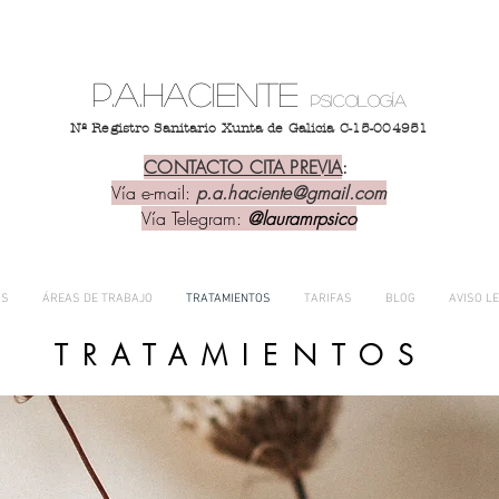
p.a.haciente
psicología
Nº Registro Sanitario Xunta de Galicia C-15-004951
CONTACTO CITA PREVIA
:
Vía e-mail:
p.a.haciente@gmail.com
Vía Telegram:
@lauramrpsico
OS
ÁREAS DE TRABAJO
TRATAMIENTOS
TARIFAS
BLOG
AVISO L
TRATAMIENTOS