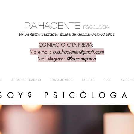
p.a.haciente
psicología
Nº Registro Sanitario Xunta de Galicia C-15-004951
CONTACTO CITA PREVIA
:
Vía e-mail:
p.a.haciente@gmail.com
Vía Telegram:
@lauramrpsico
OS
ÁREAS DE TRABAJO
TRATAMIENTOS
TARIFAS
BLOG
AVISO L
SOY? PSICÓLOG