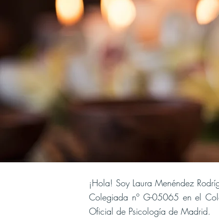
¡Hola! Soy Laura Menéndez Rodríg
Colegiada nº G-05065 en el Cole
Oficial de Psicología de Madrid.